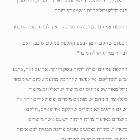
מתאמץ , מה שמשפיע ישירות על צריכת הדלק, והחיסכון
הזה בדלק יכול להיות משמעותי ביותר.
החלפת צמיגים בגן יבנה והסביבה – איך לבחור מבין המבחר
הבנתם שהגיע הזמן לבצע החלפת צמיגים לרכב. האם
לבחור במותג או לא מוכר?
החלפת צמיגים יכולה להיות עסק די יקר. אך עם זאת, ברגע
שיש להחליפם, אי אפשר להתחמק מהעניין. כיום יש מבחר
גדול מאוד של צמיגים גם מייצור ישראלי וגם מייצור
בינלאומי, ביניהם יש מותגים מוכרים ופופולאריים יותר אך
יש גם מותגים לא מוכרים שחלקם אירופאיים, חלקם
מיוצרים בארצות מזרח הרחוק ויש גם אשר מיוצרים
בישראל. בחירה בצמיגים טובים צריכה תבטיח לכם איכות
נסיעה, ובטיחות בנסיעה לאורך זמן.