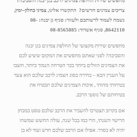
מחפשים שירות החלפת צמיגים לרכב בגן יבנה והסביבה?
צריכים צמיגים חדשים? התקשרו אלינו,
צמיגי כחלון–ימין
,
נשמח לעמוד לרשותכם ולעזור: סניף גן יבנה: 08-
8642110, סניף אשדוד: 08-8565885
מחפשים שירות מקצועי של החלפת צמיגים בגן יבנה
והסביבה? לפני שאתם מחפשים את המקום שיציע לכם
את הצמיגים הזולים ביותר בכר הטרחה הנמוך ביותר, חשבו
על העניין הבא – בחירה בסוג הצמיג לרכב שלכם הוא צעד
בטיחותי מהותי , איכות הצמיגים שלכם תבטיח את
בטיחותם של נוסעי הרכב.
אם בקרוב תצטרכו להעביר את הרכב שלכם טסט במבחן
הרישוי השנתי, הרי כמו בכל שנה, עולה החשש שמשהו
יהיה לא בסדר. אפילו אם הרכב שלכם חדש ועוד לא בן