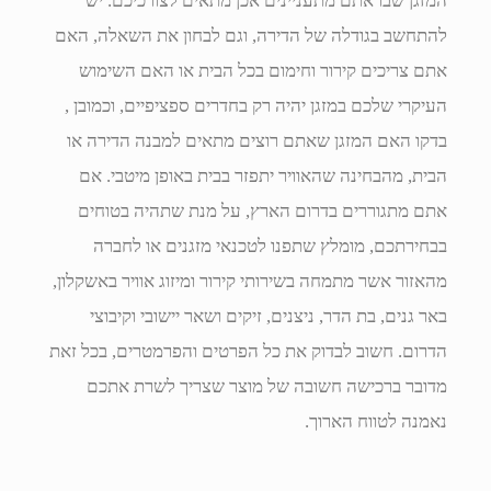
המזגן שבו אתם מתעניינים אכן מתאים לצורכיכם. יש
להתחשב בגודלה של הדירה, וגם לבחון את השאלה, האם
אתם צריכים קירור וחימום בכל הבית או האם השימוש
העיקרי שלכם במזגן יהיה רק בחדרים ספציפיים, וכמובן ,
בדקו האם המזגן שאתם רוצים מתאים למבנה הדירה או
הבית, מהבחינה שהאוויר יתפזר בבית באופן מיטבי. אם
אתם מתגוררים בדרום הארץ, על מנת שתהיה בטוחים
בבחירתכם, מומלץ שתפנו לטכנאי מזגנים או לחברה
מהאזור אשר מתמחה בשירותי קירור ומיזוג אוויר באשקלון,
באר גנים, בת הדר, ניצנים, זיקים ושאר יישובי וקיבוצי
הדרום. חשוב לבדוק את כל הפרטים והפרמטרים, בכל זאת
מדובר ברכישה חשובה של מוצר שצריך לשרת אתכם
נאמנה לטווח הארוך.