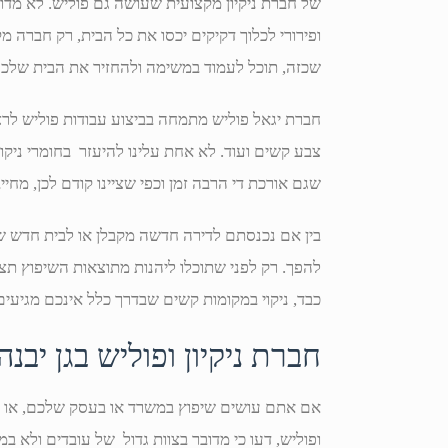
של חברת ניקיון מקצועית שעושה גם פוליש. לא מדובר 
ופירורי לכלוך דקיקים יכסו את כל הבית, רק חברה מקצ
שכזה, תוכל לעמוד במשימה ולהחזיר את הבית שלכם
חברת יגאל פוליש מתמחה בביצוע עבודות פוליש לרצפו
צבע קשים ועוד. לא אחת עלינו להיעזר בחומרי ניקו
שגם אורכת די הרבה זמן וכפי שציינו קודם לכן, מחיי
בין אם נכנסתם לדירה חדשה מקבלן או לבית חדש שב
להפך. רק לפני שתוכלו ליהנות מתוצאות השיפוץ תצטרכו
כבד, ניקוי במקומות קשים שבדרך כלל אינכם מגיעים 
חברת ניקיון ופוליש בגן יב
אם אתם עושים שיפוץ במשרד או בעסק שלכם, או עו
ופוליש, דעו כי מדובר בצוות גדול של עובדים ולא 