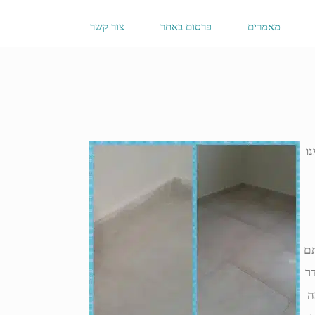
מאמרים
פרסום באתר
צור קשר
ו
תם
דר
ה