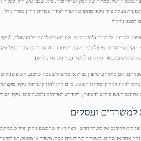
בלכלוך רגיל, כמויות של אבק ושרידי טיח, סיד, שבבי עץ, חול, לכלוך ג
ועית בעלת ציוד ניקיון מתקדם וייעודי לצורך עבודות ניקיון בסדר גודל
 למצב נורמלי.
ת, לקירות, לחלונות ולמשקופים. אנו דואגים לפינוי כל הפסולת, לניקו
י חזקים ומיוחדים. טיפול בבית שעבר שיפוץ הוא אתגר גם עבור בעלי מק
בת שימוש במכשור מתקדם לניקיון (כמו מכונות פוליש).
ניתם, אם סיימתם שיפוץ בבית או במשרד/בעסק שלכם. השיפוצניקים לא
 לדאוג לניקיון יסודי ומקצועי. כיום ניתן להזמין שירותי ניקיון מקצועי
אליהם ויעשו פוליש לרצפות, לקירות, לאריחים ולמשקופים. ניקיון יסוד
נה למשרדים ועסקים
מדים להיכנס אל משרד חדש, רצוי מאוד שתבצעו ניקיון ופוליש במקום.
במנקה אחד או שניים. כשצריך לנקות בית עסק, משרד או מפעל, יש להיער