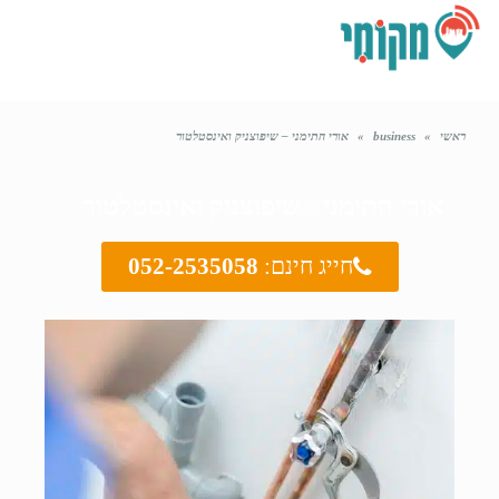
תפריט
ראשי
»
business
»
אורי התימני – שיפוצניק ואינסטלטור
אורי התימני - שיפוצניק ואינסטלטור
חייג חינם:
052-2535058