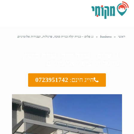
תפריט
ראשי
»
business
»
גג פלוס – בנייה קלה בניית סוכה, פרגולות, ועבודות אלומיניום
גג פלוס - בנייה קלה, בניית סוכה,
פרגולות וציפוי אלומיניום
חייג חינם:
0723951742