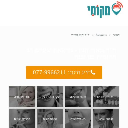
תפריט
ראשי
»
business
»
ד"ר חנץ גנאדי
ד"ר גנאדי חנץ - מרפאת שיניים רב
תחומית בגן יבנה
חייג חינם: 077-9966211