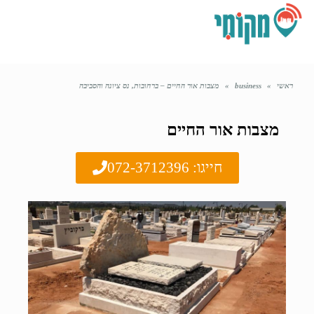
תפריט
ראשי
»
business
»
מצבות אור החיים – ברחובות, נס ציונה והסביבה
מצבות אור החיים
חייגו: 072-3712396