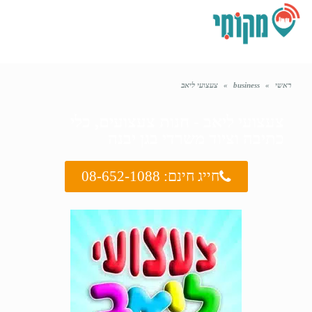
תפריט
ראשי
»
business
»
צעצועי ליאב
צעצועי ליאב - חנות צעצועים, כלי
כתיבה וציוד משרדי בגן יבנה
חייג חינם: 08-652-1088