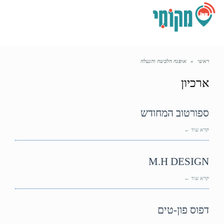
תפריט
ראשי
»
אופנה הלבשה והנעלה
ארכיון
ספורטוב המחודש
קרא עוד ←
M.H DESIGN
קרא עוד ←
דפוס פון-טים