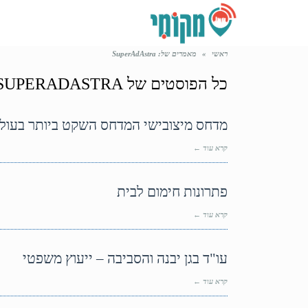
ראשי
»
מאמרים של: SuperAdAstra
כל הפוסטים של
SUPERADASTRA
מדחס מיצובישי המדחס השקט ביותר בעול
קרא עוד ←
פתרונות חימום לבית
קרא עוד ←
עו"ד בגן יבנה והסביבה – ייעוץ משפטי
קרא עוד ←